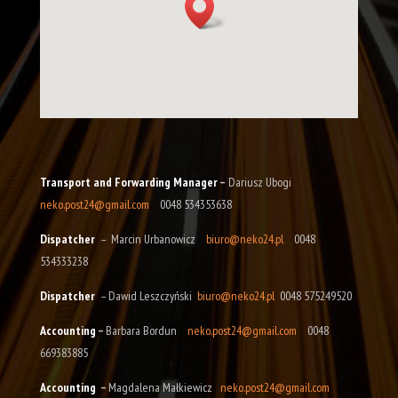
Transport and Forwarding Manager
–
Dariusz Ubogi
neko.post24@gmail.com
0048 534353638
Dispatcher
– Marcin Urbanowicz
biuro@neko24.pl
0048
534333238
Dispatcher
– Dawid Leszczyński
biuro@neko24.pl
0048 575249520
Accounting
–
Barbara Bordun
neko.post24@gmail.com
0048
669383885
Accounting
–
Magdalena Małkiewicz
neko.post24@gmail.com