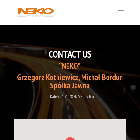
CONTACT US
“NEKO”
Grzegorz Kotkiewicz, Michał Bordun
Spółka Jawna
ul. Kaliska 131, 78-425 Biały Bór