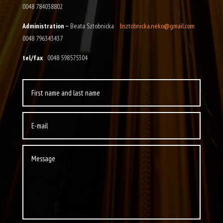
0048 784038802
Administration
–
Beata Sztobnicka
bsztobnicka.neko@gmail.com
0048 796343437
tel/fax
0048 598575304